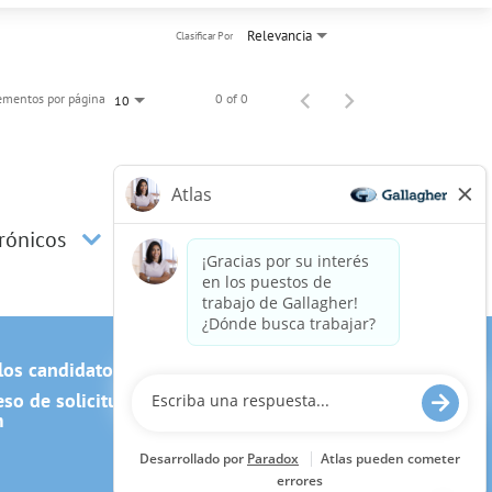
Relevancia
Clasificar Por
ementos por página
0 of 0
10
trónicos
los candidatos
Cookie Policy
o de solicitud, incluido el uso
m