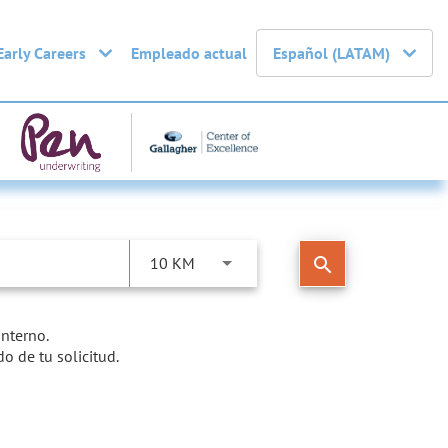
Early Careers
Empleado actual
Español (LATAM)
search
10 KM
nterno.
do de tu solicitud.