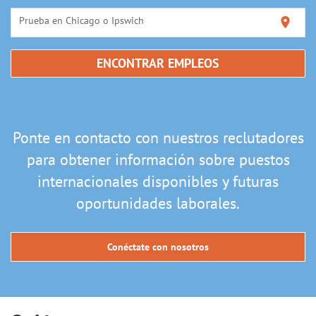
Prueba en Chicago o Ipswich
location_on
ENCONTRAR EMPLEOS
Ponte en contacto con nuestros reclutadores
para obtener información sobre puestos
internacionales disponibles y futuras
oportunidades laborales.
Conéctate con nosotros