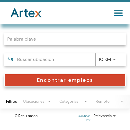
Job Search Page
10 KM
Encontrar empleos
Filtros
Ubicaciones
Categorías
Remoto
0 Resultados
Relevancia
Clasificar 
Por